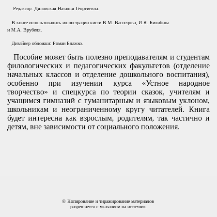
Редактор: Дяловская Наталья Георгиевна.
В книге использовались иллюстрации кисти В.М. Васнецова, И.Я. Билибина
и М.А. Врубеля.
Дизайнер обложки: Роман Блажко.
Пособие может быть полезно преподавателям и студентам
филологических и педагогических факультетов (отделение
начальных классов и отделение дошкольного воспитания),
особенно при изучении курса «Устное народное
творчество» и спецкурса по теории сказок, учителям и
учащимся гимназий с гуманитарным и языковым уклоном,
школьникам и неограниченному кругу читателей. Книга
будет интересна как взрослым, родителям, так частично и
детям, вне зависимости от социального положения.
© Копирование и тиражирование материалов
разрешается с указанием на источник.