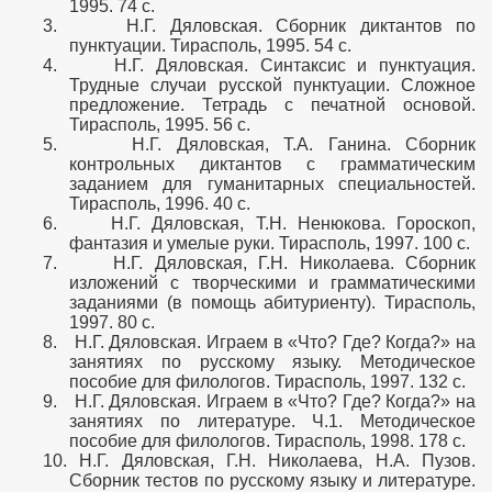
1995. 74 с.
3.
Н.Г. Дяловская. Сборник диктантов по
пунктуации. Тирасполь, 1995. 54 с.
4.
Н.Г. Дяловская. Синтаксис и пунктуация.
Трудные случаи русской пунктуации. Сложное
предложение. Тетрадь с печатной основой.
а
Тирасполь, 1995. 56 с.
5.
Н.Г. Дяловская, Т.А. Ганина. Сборник
контрольных диктантов с грамматическим
заданием для гуманитарных специальностей.
Тирасполь, 1996. 40 с.
6.
Н.Г. Дяловская, Т.Н. Ненюкова. Гороскоп,
фантазия и умелые руки. Тирасполь, 1997. 100 с.
7.
Н.Г. Дяловская, Г.Н. Николаева. Сборник
изложений с творческими и грамматическими
заданиями (в помощь абитуриенту). Тирасполь,
1997. 80 с.
8.
Н.Г. Дяловская. Играем в «Что? Где? Когда?» на
занятиях по русскому языку. Методическое
пособие для филологов. Тирасполь, 1997. 132 с.
9.
Н.Г. Дяловская. Играем в «Что? Где? Когда?» на
занятиях по литературе. Ч.1. Методическое
пособие для филологов. Тирасполь, 1998. 178 с.
10.
Н.Г. Дяловская, Г.Н. Николаева, Н.А. Пузов.
Сборник тестов по русскому языку и литературе.