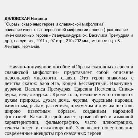
ДЯЛОВСКАЯ Наталья
"Образы сказочных героев и славянской мифологии",
описание известных персонажей мифологии славян (трактование
имён сказочных героев - Иванушка-дурачок, Василиса Премудрая и
др.), на рус. яз., 2011 г., 97 стр., 210х292 мм., мягк. глянц. обл.
Лейпциг, Германия.
Научно-популярное пособие «Образы сказочных героев и
славянской мифологии» представляет собой описание
персонажей мифологии славян. Это герои знакомых с
детства сказок: Баба Яга, Кощей Бессмертный, Иванушка-
дурачок, Василиса Премудрая, Царевна Несмеяна, Сивка-
бурка, вещая каурка... Кроме того, немалое место отводится
духам природы, духам дома, чертям, чудесным народаи,
животным, рыбам, растениям, предметам и другим не столь
широко известным образам, созданным народной
фантазией. Каждый герой имеет, кроме общей и языковой
характеристики, фильмографию, часто иллюстрацию,
тексты песен и стихотворений. Завершают повествование
современные анекдоты про сказочных героев.