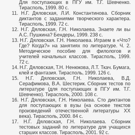
Для поступающих в ПГУ им. Т.Г. Шевченко.
Тирасполь, 1999. 80 с.
са
11.
Н.Г. Дяловская, Л.И. Константинова. Сборник
диктантов с заданиями творческого характера.
Тирасполь, 1999. 72 с.
12.
Н.Г. Дяловская, Г.Н. Николаева. Знаете ли вы
А.С. Пушкина? Бендеры, 1999. 238 с.
13.
Н.Г. Дяловская. Г.Н. Николаева. Играем в «Что?
Где? Когда?» на занятиях по литературе. Ч. 2.
Методическое пособие для филологов и
учителей начальных классов. Тирасполь, 1999.
72 с.
14.
Н.Г. Дяловская, Т.Н. Ненюкова, Л.Т. Ткач. Бумага,
клей и фантазия. Тирасполь, 1999. 126 с.
15.
Н.Г. Дяловская, Г.Н. Николаева, В.Д.
Серафимова, В.А. Шестерик. Сборник тестов по
литературе (для поступающих в ПГУ им. Т.Г.
Шевченко). Тирасполь, 2000. 108 с.
16.
Н.Г. Дяловская, Г.Н. Николаева. Сто диктантов
для поступающих в вузы (на основе текстов
произведений отечественной литературы ХХ
века). Тирасполь, 2000. 84 с.
17.
Н.Г. Дяловская, Г.Н. Николаева. Сборник
тестовых заданий по литературе для учащихся
старших классов. Тирасполь, 2001. 92 с.