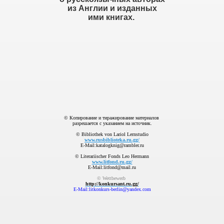
из Англии и изданных
ими книгах.
© Копирование и тиражирование материалов
разрешается с указанием на источник.
© Bibliothek von Lariol Lernstudio
www.rusbiblioteka.ru.gg/
E-Mail:katalogknig@rambler.ru
© Literariischer Fonds Leo Hermann
www.litfond.ru.gg/
E-Mail:litfond@mail.ru
© Wettbewerb
http://konkursant.ru.gg/
E-Mail:litkonkurs-berlin@yandex.com