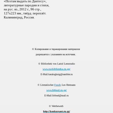
«Поэтам выдать по Дантесу»,
литературные пародии и стихи,
на рус. яз., 2012 г., 96 стр.,
127x223 мм., твёрд. переплёт.
Калининград, Россия.
© Копирование и тиражирование материалов
разрешается с указанием на источник.
© Bibliothek von Lariol Lernstudio
www.rusbiblioteka.ru.gg/
E-Mail:katalogknig@rambler.ru
© Literariischer
Fonds
Leo Hermann
www.litfond.ru.gg/
E-Mail:litfond@mail.ru
© Wettbewerb
http://konkursant.ru.gg/