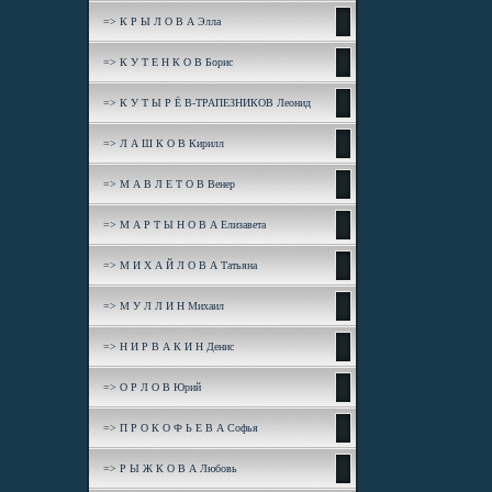
=> К Р Ы Л О В А Элла
=> К У Т Е Н К О В Борис
=> К У Т Ы Р Ё В-ТРАПЕЗНИКОВ Леонид
=> Л А Ш К О В Кирилл
=> М А В Л Е Т О В Венер
=> М А Р Т Ы Н О В А Елизавета
=> М И Х А Й Л О В А Татьяна
=> М У Л Л И Н Михаил
=> Н И Р В А К И Н Денис
=> О Р Л О В Юрий
=> П Р О К О Ф Ь Е В А Софья
=> Р Ы Ж К О В А Любовь