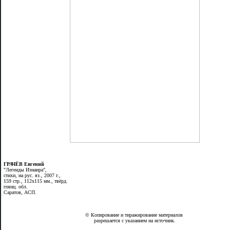
ГРАЧЁВ Евгений
"Легенды Изнаира",
стихи, на рус. яз., 2007 г.,
159 стр., 112х115 мм., твёрд.
глянц. обл.
Саратов, АСП.
© Копирование и тиражирование материалов
разрешается с указанием на источник.