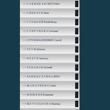
=> С А В И Ц К А Я СВЕТЛАНА
=> С И Н Ь Ч У К Иван
=> С Т О Ц К И Й Юлий-Игорь
=> С У П Р У Н О В А Светлана
=> СУТУЛОВ-КАТЕРИНИЧ Сергей
=> Т Р У Ш Наталья
=> Ф Е Д У Н Арнольд
=> Ч Е К А Н О В Евгений
=> ХА М И Д У Л Л И Н А ВЕРА
=> Ш А В А Л И Е В А Сания
=> Ш И Ш К И Н Владимир
=> Щ Е Г О Л Ь К О В А Надежда