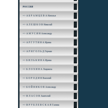
РОССИЯ
=> А Б Р А М Ц Е В А Наталья
=> А Л Е Ш К О В Николай
=> А М У С И Н Александр
=> А Р Г У Т И Н А Ирина
=> А Р Н Г О Л Ь Д Герман
=> Б И Л Ь К И Н А Ирина
=> Б Л О Х И Н А Людмила
=> Б О Р О Д И Н Василий
=> Б О Й Н И К О В Александр
=> В Л А С О В Анатолий
=> В Р У Б Л Е В С К А Я Галина