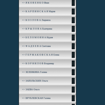
=> Я К О В Е Н К О Иван
=> К А Р П И Н С К А Я Мария
=> К О З Л О В А Людмила
=> К Р Ы Л О В А Екатерина
=> Б Е Л О М О И Н А Нурия
=> Ф А Д Е Е В А Светлана
=> Г Е Р М А К О В С К А Я Елена
=> К О Р Н И Л О В Владимир
=> ЗЕЛЕНКИНА Галина
=> ЗАПОЛЬСКИХ Ольга
=> ЗАЕВА Ольга
=> ВРУБЛЕВСКАЯ Галина