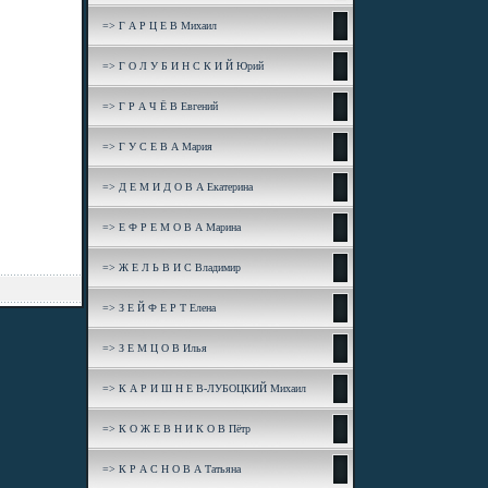
=> Г А Р Ц Е В Михаил
=> Г О Л У Б И Н С К И Й Юрий
=> Г Р А Ч Ё В Евгений
=> Г У С Е В А Мария
=> Д Е М И Д О В А Екатерина
=> Е Ф Р Е М О В А Марина
=> Ж Е Л Ь В И С Владимир
=> З Е Й Ф Е Р Т Елена
=> З Е М Ц О В Илья
=> К А Р И Ш Н Е В-ЛУБОЦКИЙ Михаил
=> К О Ж Е В Н И К О В Пётр
=> К Р А С Н О В А Татьяна