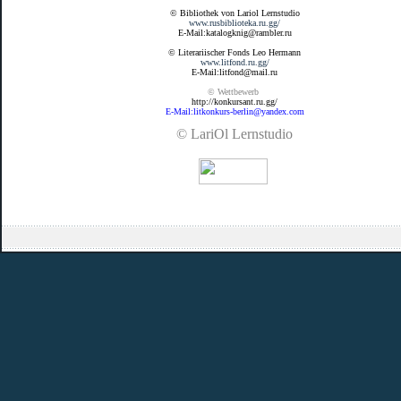
© Bibliothek von Lariol Lernstudio
www.rusbiblioteka.ru.gg/
E-Mail:katalogknig@rambler.ru
© Literariischer Fonds Leo Hermann
www.litfond.ru.gg/
E-Mail:litfond@mail.ru
© Wettbewerb
http://konkursant.ru.gg/
E-Mail:litkonkurs-berlin@yandex.com
© LariOl Lernstudio